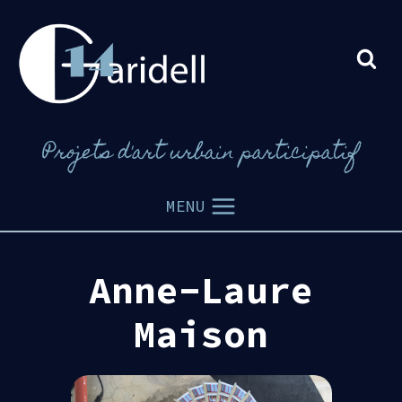
Aller
au
contenu
Projets d'art urbain participatif
MENU
Anne-Laure
Maison